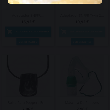
Adaptador SNFFR...
Adaptador SNFFR Twin 2...
15,92 €
19,92 €


ADICIONAR AO CARRINHO
ADICIONAR AO CARRINHO
VER DETALHES
VER DETALHES
Bolsa Para Poppers Em...
Máscara De Poppers
7,96 €
7,96 €