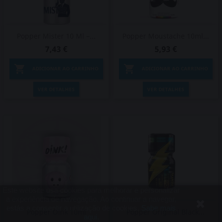
Popper Mister 10 Ml –...
Popper Moustache 10ml...
7,43 €
5,93 €


ADICIONAR AO CARRINHO
ADICIONAR AO CARRINHO
VER DETALHES
VER DETALHES
Este website usa cookies para melhorar e personalizar
a experiência de navegação. Ao continuar a navegar,
estás a consentir a utilização de cookies.
Sabe mais
Popper Oink 10ml
Popper Original Black...
aqui.