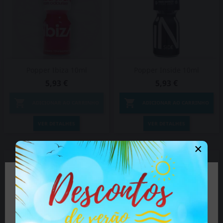
Popper Ibiza 10ml
Popper Inside 10ml
5,93 €
5,93 €


ADICIONAR AO CARRINHO
ADICIONAR AO CARRINHO
VER DETALHES
VER DETALHES
×
🔞 Alguns dos conteúdos deste site não são
apropriados para menores de 18 anos.
Se tem mais de 18 anos clique no botão, se é menor
feche o site.