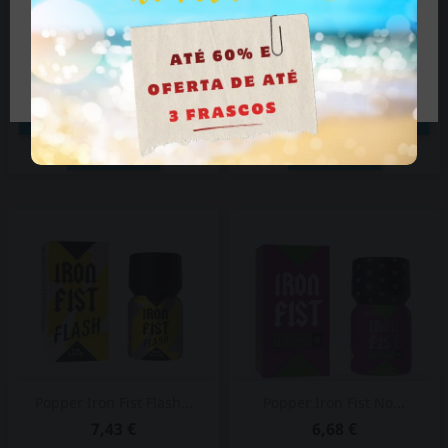
Popper Iron Fist 10ml...
Popper Iron Fist Black...
Tenho mais de 18 anos
6,68 €
6,68 €


ADICIONAR AO CARRINHO
ADICIONAR AO CARRINHO
VER DETALHES
VER DETALHES
Popper Iron Fist Flash...
Popper Iron Fist No...
7,43 €
6,68 €