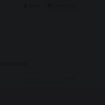
shopping_cart

Carrinho
(0)
Entrar
EDOS SEXUAIS
