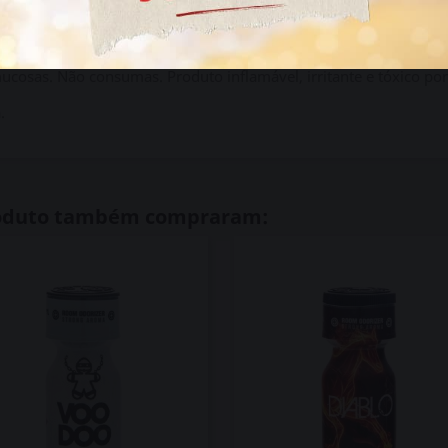
m na vertical, bem fechado e entre 2 e 8 °C. A tampa de segura
mucosas. Não consumas. Produto inflamável, irritante e tóxico por
.
roduto também compraram: