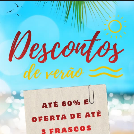
doce e potência sem delicadezas.
seu frasco delicado esconde uma fórmula de nitrito de propilo mu
é imediata, duradoura e capaz de transformar qualquer sessão.
pureza
olongado
 portátil
os conteúdos deste site não são apropriados para menores
ente
Se tem mais de 18 anos clique no botão, se é menor feche o site.
tal (4,95 €), embalagem discreta
esconde uma potência muito forte.
Tenho mais de 18 anos
tua em segundos, com um efeito que se mantém estável.
portar e de usar em qualquer lugar.
tente?
Não. A fórmula mantém toda a intensidade de um propilo
ncia mais agradável.