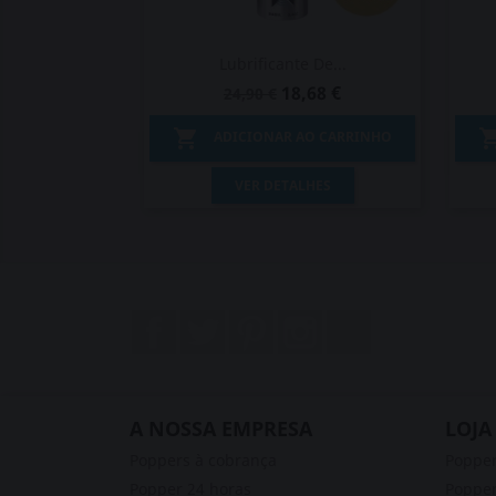
Lubrificante De...
18,68 €
24,90 €

ADICIONAR AO CARRINHO
Vista rápida

VER DETALHES
Facebook
Twitter
Pinterest
Instagram
LinkedIn
A NOSSA EMPRESA
LOJA
Poppers à cobrança
Poppe
Popper 24 horas
Popper