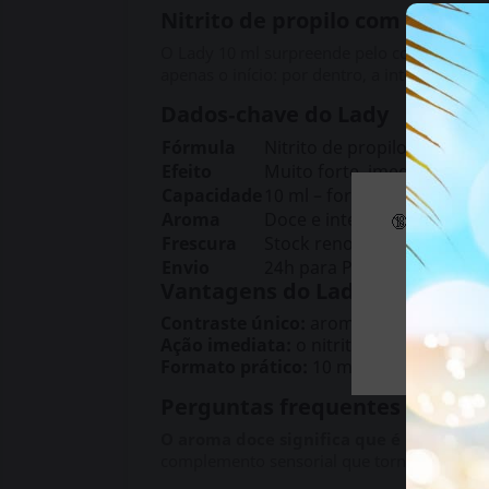
Nitrito de propilo com aroma 
O Lady 10 ml surpreende pelo contraste. O 
apenas o início: por dentro, a intensidade 
Dados‑chave do Lady
Fórmula
Nitrito de propilo de alta 
Efeito
Muito forte, imediato e pr
Capacidade
10 ml – formato compacto e
Aroma
Doce e intenso
🔞 Alguns d
Frescura
Stock renovado semanalm
Envio
24h para Portugal continen
Vantagens do Lady
Contraste único:
aroma adocicado que 
Ação imediata:
o nitrito de propilo a
Formato prático:
10 ml fáceis de trans
Perguntas frequentes
O aroma doce significa que é menos po
complemento sensorial que torna a experiê