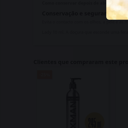
Como conservar depois de aberto?
Manté
Conservação e segurança
Evita o contacto com os olhos, a pele e as 
Lady 10 ml. A doçura que esconde uma fera
Clientes que compraram este p
-25%