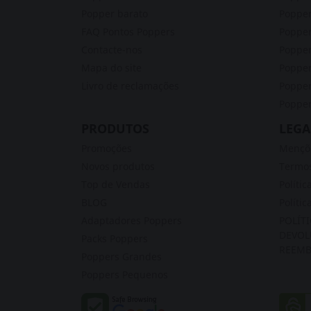
Popper barato
Popper
FAQ Pontos Poppers
Poppe
Contacte-nos
Popper
Mapa do site
Poppe
Livro de reclamações
Popper
Popper
PRODUTOS
LEGA
Promoções
Mençõe
Novos produtos
Termos
Top de Vendas
Polític
BLOG
Polític
Adaptadores Poppers
POLÍT
DEVOL
Packs Poppers
REEMB
Poppers Grandes
Poppers Pequenos