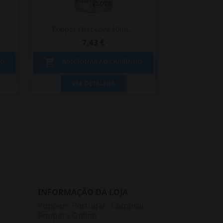
Popper First Love 10ml...
7,43 €

HO
ADICIONAR AO CARRINHO
Vista rápida

VER DETALHES
INFORMAÇÃO DA LOJA
Poppers Portugal - Comprar
Poppers Online