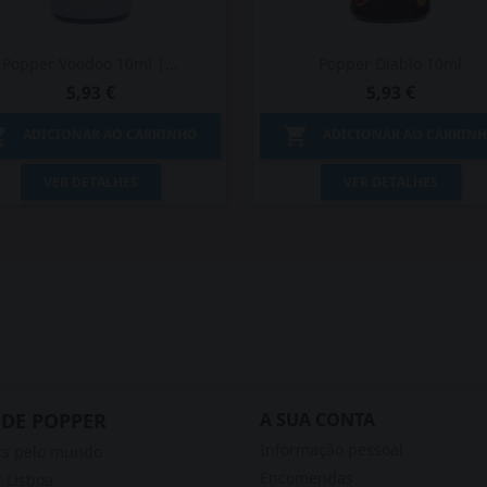
Popper Voodoo 10ml |...
Popper Diablo 10ml
5,93 €
5,93 €


ADICIONAR AO CARRINHO
ADICIONAR AO CARRIN
Vista rápida
Vista rápida


VER DETALHES
VER DETALHES
 DE POPPER
A SUA CONTA
Informação pessoal
rs pelo mundo
Encomendas
 Lisboa