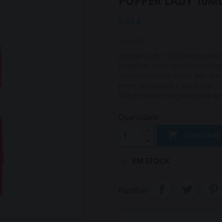
POPPER LADY 10M
5,93 €
Com IVA
Popper Lady 10 ml com nitrito
imediato, com uma intensidad
semanalmente, envio 24h discr
entre delicadeza e potência.
Não te deixes enganar pela ap
Quantidade

ADICIONAR

EM STOCK
Partilhar