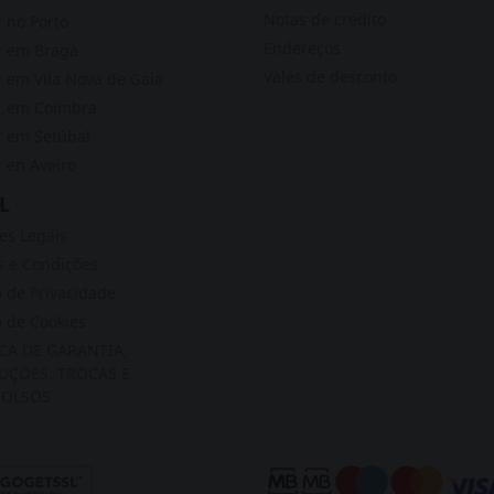
Notas de crédito
 no Porto
Endereços
r em Braga
Vales de desconto
 em Vila Nova de Gaia
r em Coimbra
 em Setúbal
 en Aveiro
L
s Legais
 e Condições
a de Privacidade
a de Cookies
ICA DE GARANTIA,
UÇÕES, TROCAS E
OLSOS