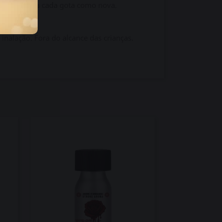
nça preserva cada gota como nova.
 inalação. Fora do alcance das crianças.