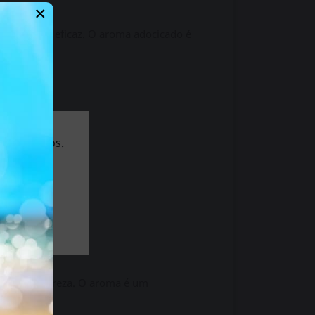
×
ito forte e eficaz. O aroma adocicado é
 de 18 anos.
 de alta pureza. O aroma é um