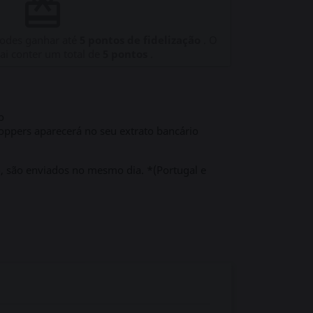
redeem
podes ganhar até
5
pontos de fidelização
. O
vai conter um total de
5
pontos
.
o
ppers aparecerá no seu extrato bancário
h, são enviados no mesmo dia. *(Portugal e