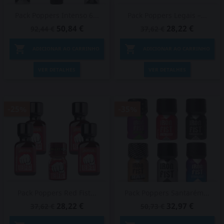
Pack Poppers Intenso 6...
Pack Poppers Legais –...
50,84 €
28,22 €
92,44 €
37,62 €


ADICIONAR AO CARRINHO
ADICIONAR AO CARRINHO
VER DETALHES
VER DETALHES
-25%
-35%
Pack Poppers Red Fist...
Pack Poppers Santarém...
28,22 €
32,97 €
37,62 €
50,73 €