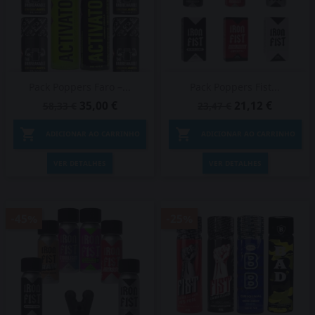
Pack Poppers Faro –...
Pack Poppers Fist...
35,00 €
21,12 €
58,33 €
23,47 €


ADICIONAR AO CARRINHO
ADICIONAR AO CARRINHO
VER DETALHES
VER DETALHES
-45%
-25%