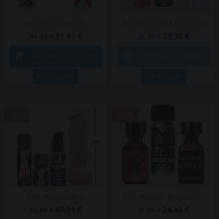
Pack Doble Pentilo
Pack Poppers 3 Fórmulas
31,07 €
23,30 €
41,42 €
31,07 €


ADICIONAR AO CARRINHO
ADICIONAR AO CARRINHO
VER DETALHES
VER DETALHES
-25%
-20%
Pack Poppers Beja
Pack Poppers Bragança...
47,91 €
24,85 €
63,88 €
31,07 €