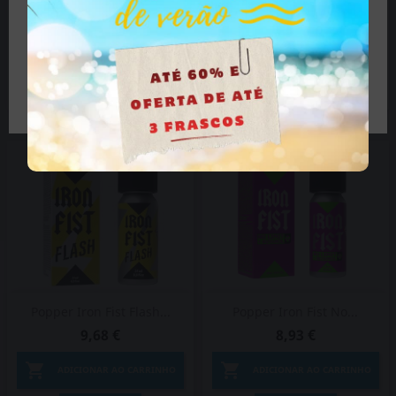
feche o site.
8,93 €
7,43 €


ADICIONAR AO CARRINHO
ADICIONAR AO CARRINHO
Tenho mais de 18 anos
VER DETALHES
VER DETALHES
Popper Iron Fist Flash...
Popper Iron Fist No...
9,68 €
8,93 €


ADICIONAR AO CARRINHO
ADICIONAR AO CARRINHO