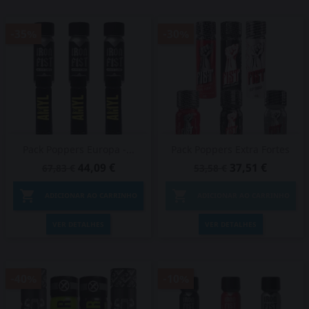
-35%
-30%
Pack Poppers Europa -...
Pack Poppers Extra Fortes
44,09 €
37,51 €
67,83 €
53,58 €


ADICIONAR AO CARRINHO
ADICIONAR AO CARRINHO
VER DETALHES
VER DETALHES
-40%
-10%