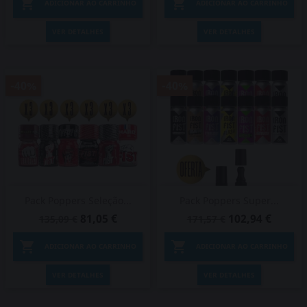


ADICIONAR AO CARRINHO
ADICIONAR AO CARRINHO
VER DETALHES
VER DETALHES
-40%
-40%
Pack Poppers Seleção...
Pack Poppers Super...
81,05 €
102,94 €
135,09 €
171,57 €


ADICIONAR AO CARRINHO
ADICIONAR AO CARRINHO
VER DETALHES
VER DETALHES