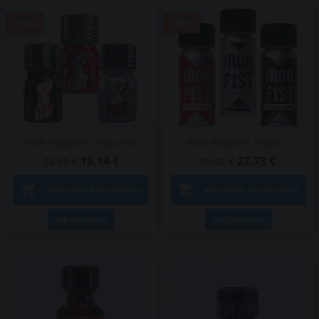
-15%
-30%
Pack Poppers Triplo Fist
Pack Poppers Triplo...
19,14 €
27,73 €
22,52 €
39,62 €


ADICIONAR AO CARRINHO
ADICIONAR AO CARRINHO
VER DETALHES
VER DETALHES