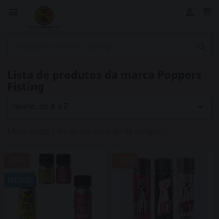
shopping_cart



Lista de produtos da marca Poppers
Fisting
Nome, de A a Z

Mostrando 1-40 de um total de 40 artigo(s)
-25%
-25%
NOVO