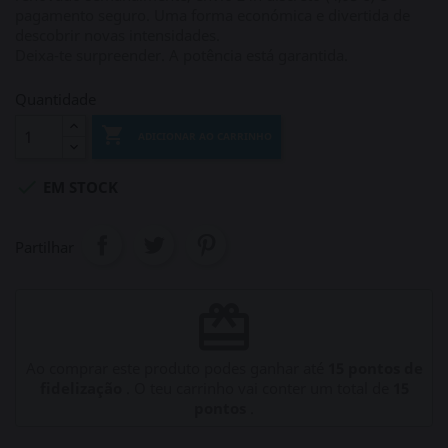
pagamento seguro. Uma forma económica e divertida de
descobrir novas intensidades.
Deixa‑te surpreender. A potência está garantida.
Quantidade

ADICIONAR AO CARRINHO

EM STOCK
Partilhar
redeem
Ao comprar este produto podes ganhar até
15
pontos de
fidelização
. O teu carrinho vai conter um total de
15
pontos
.