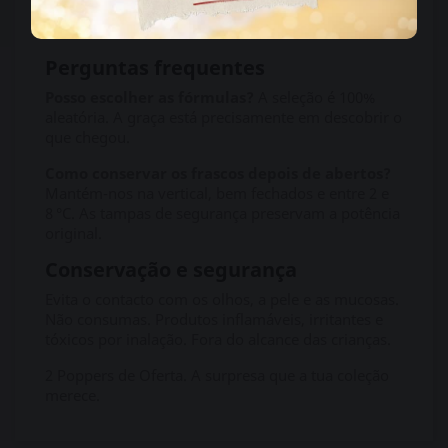
para quem gosta de explorar diferentes
intensidades.
Perguntas frequentes
Posso escolher as fórmulas?
A seleção é 100%
aleatória. A graça está precisamente em descobrir o
que chegou.
Como conservar os frascos depois de abertos?
Mantém‑nos na vertical, bem fechados e entre 2 e
8 °C. As tampas de segurança preservam a potência
original.
Conservação e segurança
Evita o contacto com os olhos, a pele e as mucosas.
Não consumas. Produtos inflamáveis, irritantes e
tóxicos por inalação. Fora do alcance das crianças.
2 Poppers de Oferta. A surpresa que a tua coleção
merece.