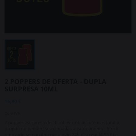
2 POPPERS DE OFERTA - DUPLA
SURPRESA 10ML
15,80 €
Com IVA
2 poppers surpresa de 10 ml. Fórmulas intensas (amilo,
propilo ou pentilo) selecionadas aleatoriamente. Stock
renovado semanalmente, envio 24h discreto (4,95 €) e