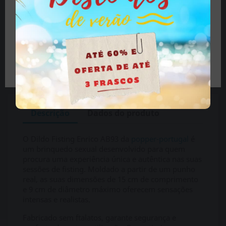
Se tem mais de 18 anos clique no botão, se é menor
Entregas em 24h*
feche o site.
Pedidos feitos até as 16h, são enviados no mesmo dia.
*(Portugal e Espanha) DIAS ÚTEIS
Tenho mais de 18 anos
Embalagens Discretas
Descrição
Dados do produto
O Dildo Fisting Enrico AB93 da
popper-portugal
é
um brinquedo sexual desenvolvido para quem
procura uma experiência única e autêntica nas suas
sessões de fisting. Moldado a partir de um punho
real, as suas dimensões de 15 cm de comprimento
e 9 cm de diâmetro máximo oferecem sensações
intensas e realistas.
Fabricado sem ftalatos, garante segurança e