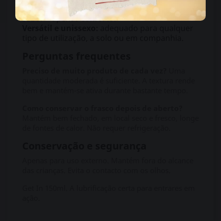
Discrição total:
sem cor, sem cheiro, sem
sabor – apenas conforto.
Versátil e unissexo:
adequado para qualquer
tipo de utilização, a solo ou em companhia.
Perguntas frequentes
Preciso de muito produto de cada vez?
Uma
quantidade moderada é suficiente. A textura rende
bem e mantém-se ativa durante bastante tempo.
Como conservar o frasco depois de aberto?
Mantém bem fechado, em local seco e fresco, longe
de fontes de calor. Não requer refrigeração.
Conservação e segurança
Apenas para uso externo. Mantém fora do alcance
das crianças. Evita o contacto com os olhos.
Get In 150ml. A lubrificação certa para entrares em
ação.