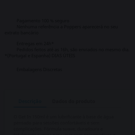
Pagamento 100 % seguro
Nenhuma referência a Poppers aparecerá no seu
extrato bancário
Entregas em 24h*
Pedidos feitos até as 16h, são enviados no mesmo dia.
*(Portugal e Espanha) DIAS ÚTEIS
Embalagens Discretas
Descrição
Dados do produto
O Get In 150ml é um lubrificante à base de água
pensado para sessões confortáveis e sem
complicações. Fórmula suave, duradoura e
totalmente segura para usar com preservativos e