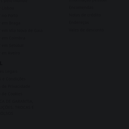
rs pelo mundo
Encomendas
 Lisboa
Notas de crédito
 no Porto
Endereços
r em Braga
Vales de desconto
 em Vila Nova de Gaia
r em Coimbra
 em Setúbal
 en Aveiro
L
s Legais
 e Condições
a de Privacidade
a de Cookies
ICA DE GARANTIA,
UÇÕES, TROCAS E
OLSOS