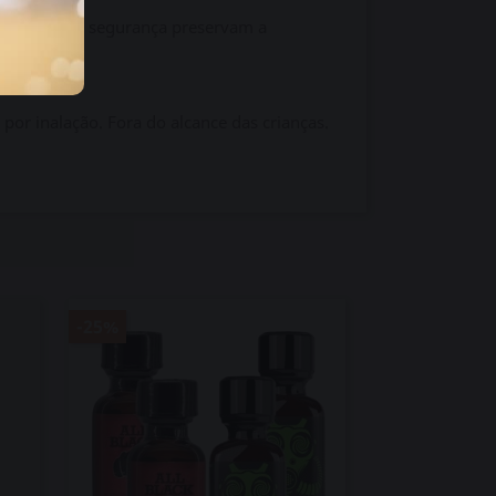
As tampas de segurança preservam a
 por inalação. Fora do alcance das crianças.
-25%