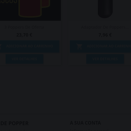
3 Poppers De Oferta
Adaptador De Poppers...
23,70 €
7,96 €


ADICIONAR AO CARRINHO
ADICIONAR AO CARRIN
Vista rápida
Vista rápida


VER DETALHES
VER DETALHES
 DE POPPER
A SUA CONTA
Informação pessoal