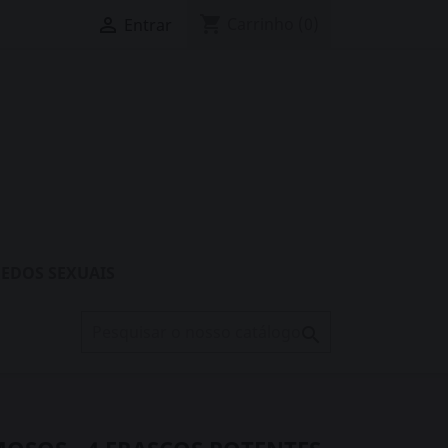
shopping_cart

Carrinho
(0)
Entrar
EDOS SEXUAIS
