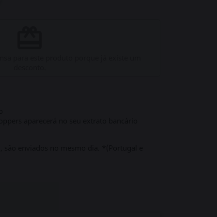
redeem
sa para este produto porque já existe um
desconto.
o
ppers aparecerá no seu extrato bancário
h, são enviados no mesmo dia. *(Portugal e