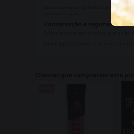
Como conservar os frascos depois de ab
potência original.
Conservação e segurança
Evita o contacto com os olhos, a pele e as 
Pack Poppers Famosos. A dupla que domina
Clientes que compraram este p
-15%