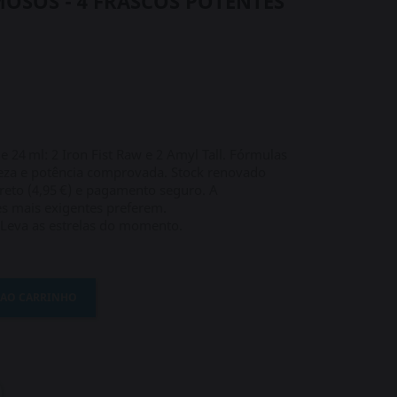
OSOS - 4 FRASCOS POTENTES
 24 ml: 2 Iron Fist Raw e 2 Amyl Tall. Fórmulas
ureza e potência comprovada. Stock renovado
reto (4,95 €) e pagamento seguro. A
es mais exigentes preferem.
Leva as estrelas do momento.
 AO CARRINHO