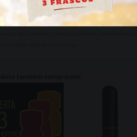
ertos?
Mantém‑nos na vertical, bem fechados e entre 2 e 8 °C. 
mucosas. Não consumas. Produtos inflamáveis, irritantes e tóxicos
 o mercado, agora ao melhor preço.
roduto também compraram: