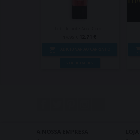
Lubrificante Anal Com...
12,71 €
14,95 €

ADICIONAR AO CARRINHO
Vista rápida

VER DETALHES
Facebook
Twitter
Pinterest
Instagram
LinkedIn
A NOSSA EMPRESA
LOJA