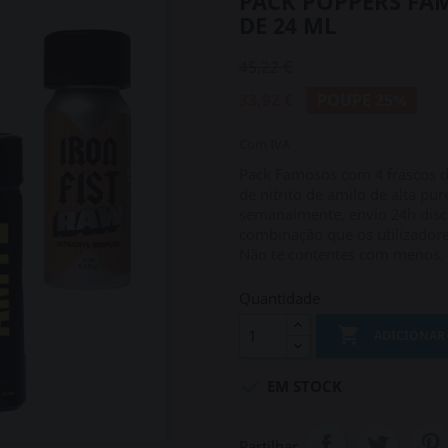
PACK POPPERS FAM
DE 24 ML
45,22 €
33,92 €
POUPE 25%
Com IVA
Pack Famosos com 4 frascos de
de nitrito de amilo de alta p
semanalmente, envio 24h disc
combinação que os utilizador
Não te contentes com menos. 
Quantidade

ADICIONAR

EM STOCK
Partilhar