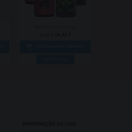
Pack Poppers Capital
28,22 €
37,62 €

HO
ADICIONAR AO CARRINHO
Vista rápida

VER DETALHES
INFORMAÇÃO DA LOJA
Poppers Portugal - Comprar