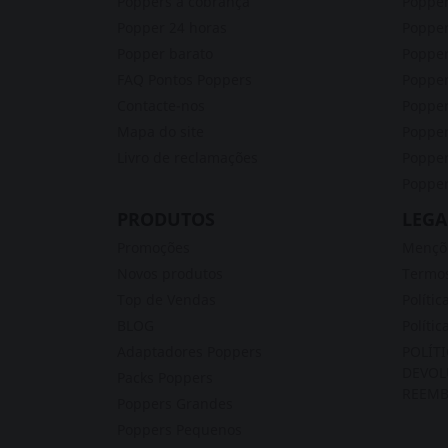
Poppers à cobrança
Poppe
Popper 24 horas
Popper
Popper barato
Popper
FAQ Pontos Poppers
Poppe
Contacte-nos
Popper
Mapa do site
Poppe
Livro de reclamações
Popper
Popper
PRODUTOS
LEGA
Promoções
Mençõe
Novos produtos
Termos
Top de Vendas
Polític
BLOG
Polític
Adaptadores Poppers
POLÍT
DEVOL
Packs Poppers
REEMB
Poppers Grandes
Poppers Pequenos