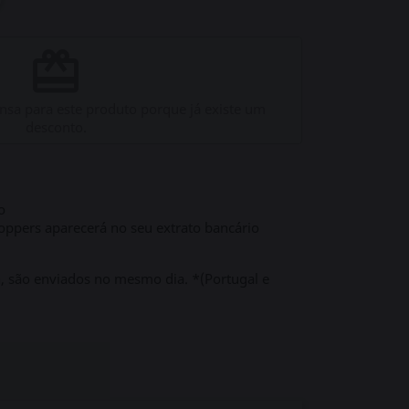
redeem
sa para este produto porque já existe um
desconto.
o
ppers aparecerá no seu extrato bancário
h, são enviados no mesmo dia. *(Portugal e