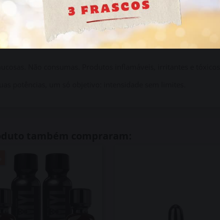
ertos?
Mantém‑nos na vertical, bem fechados e entre 2 e 8 °C. 
mucosas. Não consumas. Produtos inflamáveis, irritantes e tóxicos
as potências, um só objetivo: intensidade sem limites.
roduto também compraram:
%