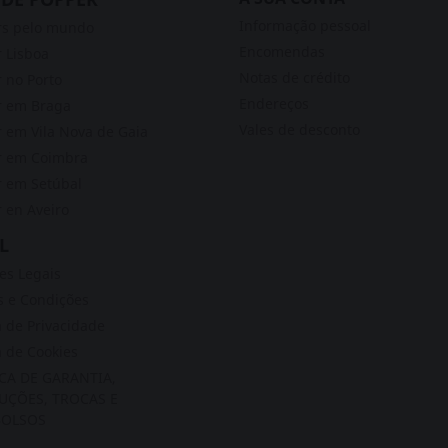
Informação pessoal
rs pelo mundo
Encomendas
 Lisboa
Notas de crédito
 no Porto
Endereços
r em Braga
Vales de desconto
 em Vila Nova de Gaia
r em Coimbra
 em Setúbal
 en Aveiro
L
s Legais
 e Condições
a de Privacidade
a de Cookies
ICA DE GARANTIA,
UÇÕES, TROCAS E
OLSOS