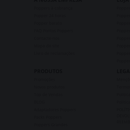
Poppers à cobrança
Poppe
Popper 24 horas
Popper
Popper barato
Popper
FAQ Pontos Poppers
Poppe
Contacte-nos
Popper
Mapa do site
Poppe
Livro de reclamações
Popper
Popper
PRODUTOS
LEGA
Promoções
Mençõe
Novos produtos
Termos
Top de Vendas
Polític
BLOG
Polític
Adaptadores Poppers
POLÍT
DEVOL
Packs Poppers
REEMB
Poppers Grandes