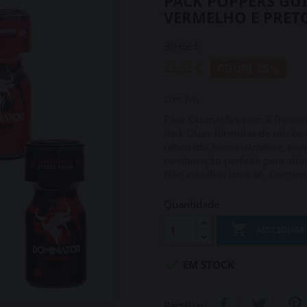
PACK POPPERS GU
VERMELHO E PRETO
30,02 €
22,52 €
POUPE 25%
Com IVA
Pack Guimarães com 4 frascos
Red. Duas fórmulas de nitrito
renovado semanalmente, envio
combinação perfeita para alte
Não escolhas uma só. Domina 
Quantidade

ADICIONAR

EM STOCK
Partilhar