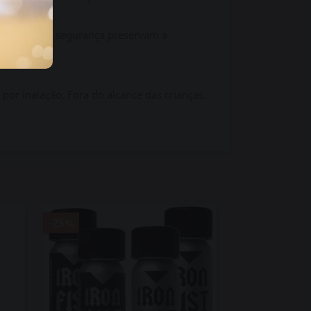
As tampas de segurança preservam a
 por inalação. Fora do alcance das crianças.
-25%