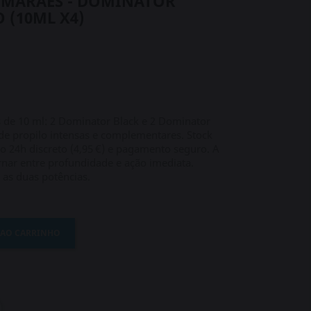
IMARÃES - DOMINATOR
 (10ML X4)
 de 10 ml: 2 Dominator Black e 2 Dominator
 de propilo intensas e complementares. Stock
 24h discreto (4,95 €) e pagamento seguro. A
rnar entre profundidade e ação imediata.
as duas potências.
 AO CARRINHO