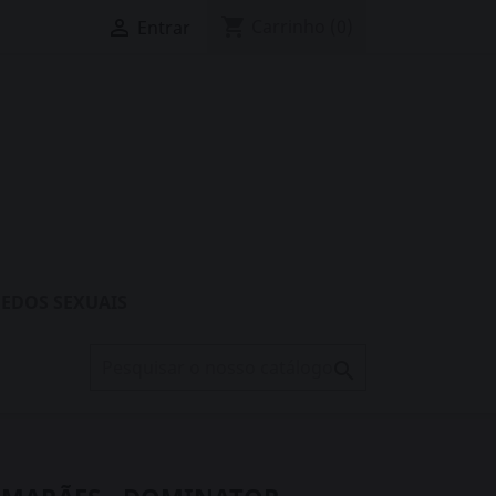
shopping_cart

Carrinho
(0)
Entrar
EDOS SEXUAIS
