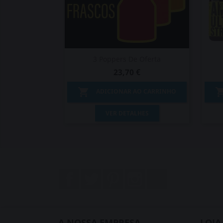
3 Poppers De Oferta
23,70 €

ADICIONAR AO CARRINHO
Vista rápida

VER DETALHES
Facebook
Twitter
Pinterest
Instagram
LinkedIn
A NOSSA EMPRESA
LOJA