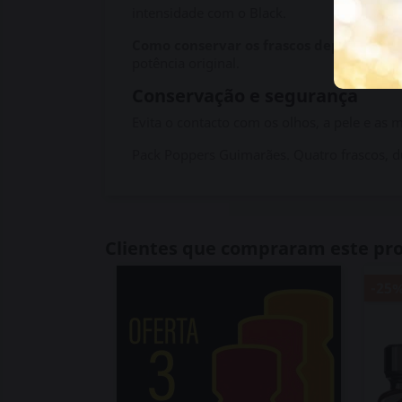
intensidade com o Black.
Como conservar os frascos depois de ab
potência original.
Conservação e segurança
Evita o contacto com os olhos, a pele e as 
Pack Poppers Guimarães. Quatro frascos, du
Clientes que compraram este p
-25