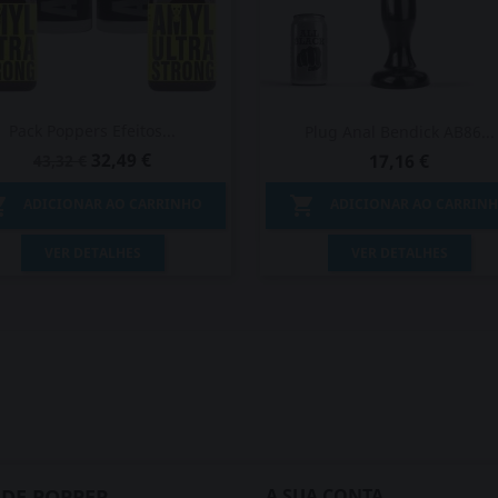
Pack Poppers Efeitos...
Plug Anal Bendick AB86...
32,49 €
17,16 €
43,32 €


ADICIONAR AO CARRINHO
ADICIONAR AO CARRIN
Vista rápida
Vista rápida


VER DETALHES
VER DETALHES
 DE POPPER
A SUA CONTA