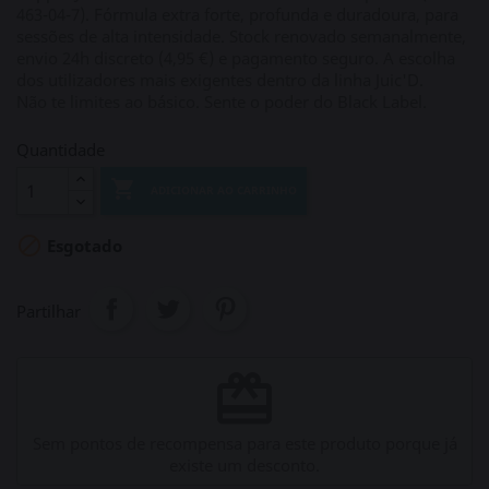
463-04-7). Fórmula extra forte, profunda e duradoura, para
sessões de alta intensidade. Stock renovado semanalmente,
envio 24h discreto (4,95 €) e pagamento seguro. A escolha
dos utilizadores mais exigentes dentro da linha Juic'D.
Não te limites ao básico. Sente o poder do Black Label.
Quantidade

ADICIONAR AO CARRINHO

Esgotado
Partilhar
redeem
Sem pontos de recompensa para este produto porque já
existe um desconto.