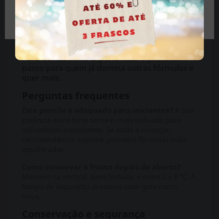
Duração prolongada:
efeito que se mantém
Tenho mais de 18 anos
estável do início ao fim, sem quebras.
Qualidade Juic'D:
uma das linhas mais
respeitadas, sinónimo de pureza e
consistência.
Para utilizadores experientes:
o próximo
passo para quem já domina outras fórmulas e
quer mais.
Perguntas frequentes
Este pentilo é adequado para iniciantes?
A sua
potência extra forte torna-o mais indicado para
utilizadores experientes. Se estás a começar,
recomendamos explorar primeiro fórmulas mais
equilibradas.
Como conservar o frasco depois de aberto?
Mantém na vertical, bem fechado e entre 2 e 8 °C. A
tampa de segurança preserva cada gota como
nova.
Conservação e segurança