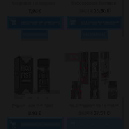
Pack Poppers Premium
Adaptador De Poppers...
23,30 €
7,96 €
31,07 €


ADICIONAR AO CARRINHO
ADICIONAR AO CARRINHO
VER DETALHES
VER DETALHES
-30%
Pack Poppers Extra Fortes
Popper Iron Fist Black...
37,51 €
8,93 €
53,58 €


ADICIONAR AO CARRINHO
ADICIONAR AO CARRINHO