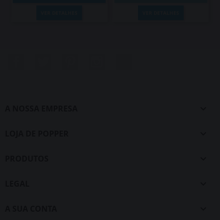
VER DETALHES
VER DETALHES
Facebook
Twitter
Pinterest
Instagram
LinkedIn
A NOSSA EMPRESA

LOJA DE POPPER

PRODUTOS

LEGAL

A SUA CONTA
