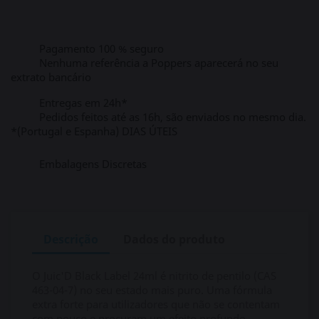
Pagamento 100 % seguro
Nenhuma referência a Poppers aparecerá no seu
extrato bancário
Entregas em 24h*
Pedidos feitos até as 16h, são enviados no mesmo dia.
*(Portugal e Espanha) DIAS ÚTEIS
Embalagens Discretas
Descrição
Dados do produto
O Juic'D Black Label 24ml é nitrito de pentilo (CAS
463-04-7) no seu estado mais puro. Uma fórmula
extra forte para utilizadores que não se contentam
com pouco e procuram um efeito profundo,