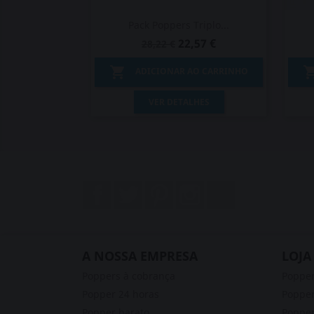
Pack Poppers Triplo...
22,57 €
28,22 €

ADICIONAR AO CARRINHO
Vista rápida

VER DETALHES
Facebook
Twitter
Pinterest
Instagram
LinkedIn
A NOSSA EMPRESA
LOJA
Poppers à cobrança
Poppe
Popper 24 horas
Popper
Popper barato
Popper