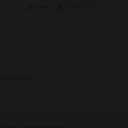
shopping_cart

Carrinho
(0)
Entrar
EDOS SEXUAIS
