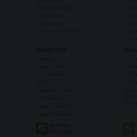
FAQ Pontos Poppers
Poppe
Contacte-nos
Popper
Mapa do site
Poppe
Livro de reclamações
Popper
Popper
PRODUTOS
LEGA
Promoções
Mençõe
Novos produtos
Termos
Top de Vendas
Polític
BLOG
Polític
Adaptadores Poppers
POLÍT
DEVOL
Packs Poppers
REEMB
Poppers Grandes
Poppers Pequenos