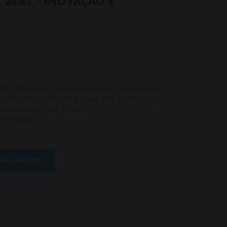
 24ML - INOVAÇÃO E
rito de amilo. Fórmula evoluída, efeito muito
ovado semanalmente e envio 24h discreto (4,95
 se contentam com pouco.
a evolução.
 AO CARRINHO