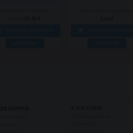
Pack Poppers 3 Fórmulas
Hypno Power Butanol 24m
23,30 €
7,43 €
31,07 €


ADICIONAR AO CARRINHO
ADICIONAR AO CARRIN
Vista rápida
Vista rápida


VER DETALHES
VER DETALHES
 DE POPPER
A SUA CONTA
Informação pessoal
rs pelo mundo
Encomendas
 Lisboa
Notas de crédito
 no Porto