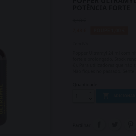
POPPER ULTRAMYL
POTÊNCIA FORTE
8,18 €
7,43 €
POUPE 1,00 €
Com IVA
Popper Ultramyl 24 ml com nit
forte e prolongado. Stock ren
€). Para utilizadores que não
Não fiques no passado. Sente 
Quantidade

ADICIONAR
Partilhar