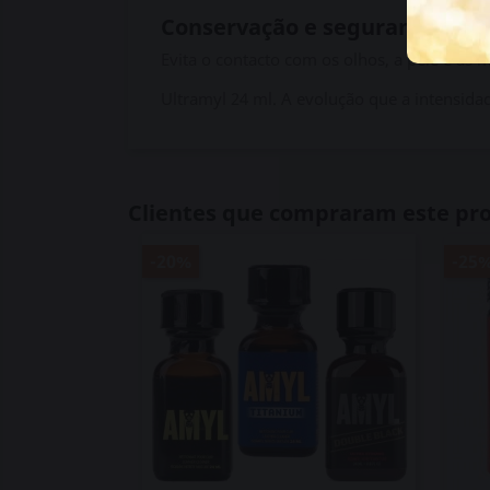
Conservação e segurança
Evita o contacto com os olhos, a pele e as 
Ultramyl 24 ml. A evolução que a intensida
Clientes que compraram este p
-20%
-25