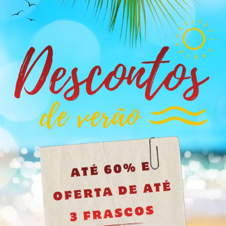
arcas mais veteranas do mercado. Com nitrito de amilo de alta p
cia sem perder estabilidade.
ao limite
ta pureza
o e prolongado
os conteúdos deste site não são apropriados para menores
a na maioria dos adaptadores
Se tem mais de 18 anos clique no botão, se é menor feche o site.
analmente
tinental (4,95 €), embalagem discreta
ência concentrados num só frasco.
Tenho mais de 18 anos
ém do início ao fim.
 os utilizadores experientes respeitam.
ua fórmula foi refinada para oferecer maior intensidade e dura
m na vertical, bem fechado e entre 2 e 8 °C.