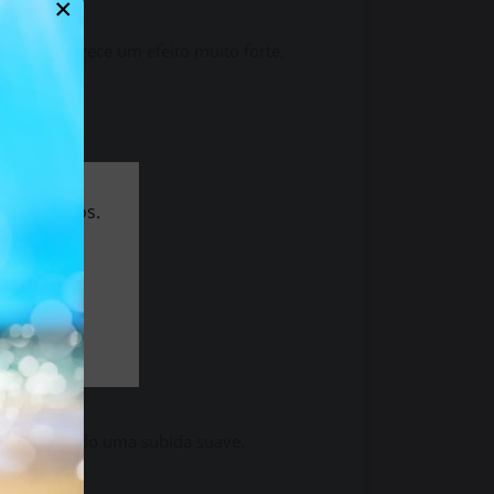
×
ureza, oferece um efeito muito forte,
 de 18 anos.
ção, mantendo uma subida suave.