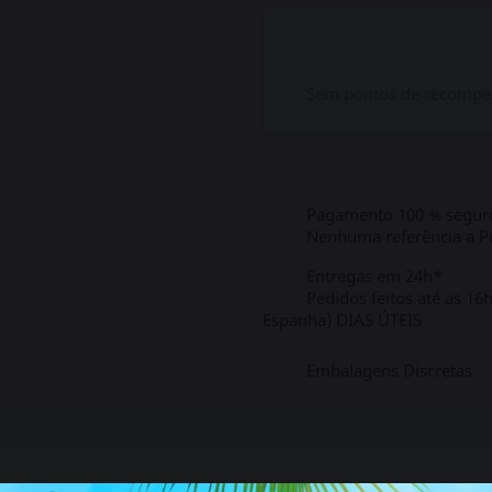
Sem pontos de recompen
Pagamento 100 % segur
Nenhuma referência a Po
Entregas em 24h*
Pedidos feitos até as 16
Espanha) DIAS ÚTEIS
Embalagens Discretas