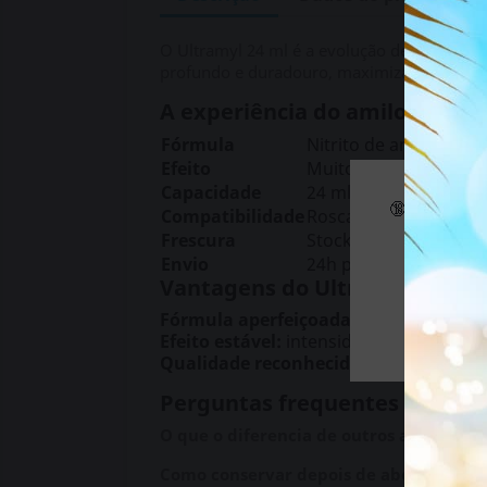
O Ultramyl 24 ml é a evolução de uma das m
profundo e duradouro, maximizando a potên
A experiência do amilo levada 
Fórmula
Nitrito de amilo de al
Efeito
Muito forte, profund
Capacidade
24 ml – várias sessões
🔞 Alguns d
Compatibilidade
Rosca padrão, encaix
Frescura
Stock renovado sem
Envio
24h para Portugal con
Vantagens do Ultramyl
Fórmula aperfeiçoada:
anos de experi
Efeito estável:
intensidade que se mant
Qualidade reconhecida:
uma marca que
Perguntas frequentes
O que o diferencia de outros amilos?
A s
Como conservar depois de aberto?
Manté