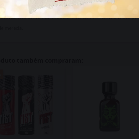
mucosas. Não consumas. Produto inflamável, irritante e tóxico por
de merecia.
roduto também compraram:
%