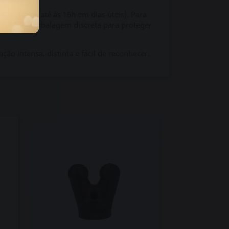
al
(pedidos até às 16h em dias úteis). Para
e o peso). Embalagem discreta para proteger
ão intensa, distinta e fácil de reconhecer.