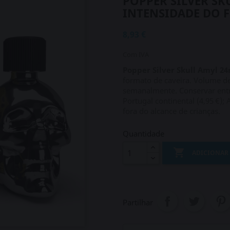
POPPER SILVER SK
INTENSIDADE DO 
8,93 €
Com IVA
Popper Silver Skull Amyl 2
formato de caveira. Volume d
semanalmente. Conservar entre
Portugal continental (4,95 €);
fora do alcance de crianças.
Quantidade

ADICIONAR
Partilhar