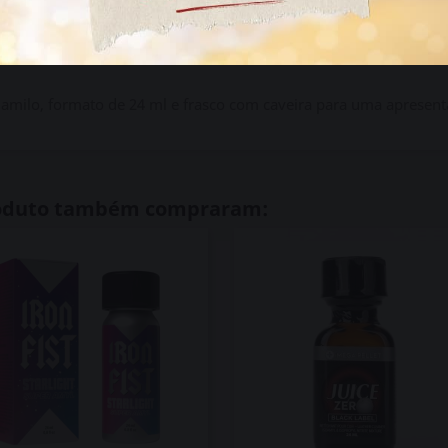
eguro e a entrega é rápida:
24 horas para Portugal continent
s úteis (consulte o preço no checkout, a partir de 7,90 € conform
 amilo, formato de 24 ml e frasco com caveira para uma apresentaç
roduto também compraram: