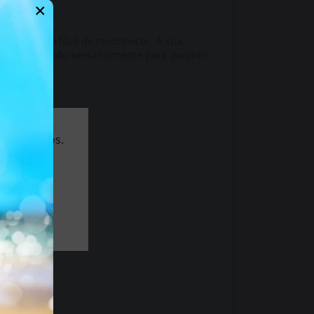
×
nte forte e fácil de reconhecer. A sua
ock é renovado semanalmente para garantir
 de 18 anos.
 e 8 °C.