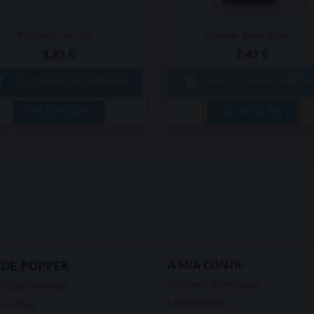
Popper Iron Fist...
Popper Juice Zero...
8,93 €
7,43 €


ADICIONAR AO CARRINHO
ADICIONAR AO CARRIN
Vista rápida
Vista rápida


VER DETALHES
VER DETALHES
 DE POPPER
A SUA CONTA
Informação pessoal
rs pelo mundo
Encomendas
 Lisboa