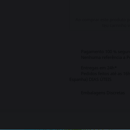
Ao comprar este produto 
teu carrinho 
Pagamento 100 % segur
Nenhuma referência a Po
Entregas em 24h*
Pedidos feitos até as 16
Espanha) DIAS ÚTEIS
Embalagens Discretas