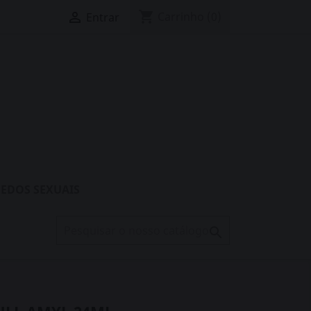
shopping_cart

Carrinho
(0)
Entrar
EDOS SEXUAIS
