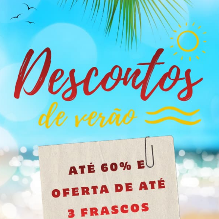
 grande de 24 ml
se pelo frasco com formato de caveira, um design único, visualme
110-46-3), num formato de 24 ml com tampa de segurança. O st
 formato menor com o
Silver Skull Amyl 15ml
os conteúdos deste site não são apropriados para menores
ato de caveira e tampa de segurança
Se tem mais de 18 anos clique no botão, se é menor feche o site.
rópria dentro da coleção Silver Skull
kull Amyl
antir frescura
Tenho mais de 18 anos
mbalagem.
ação. Manter fechado na posição vertical e conservar entre 2
e as mucosas.
ntes de calor.
nte e tóxico por inalação.