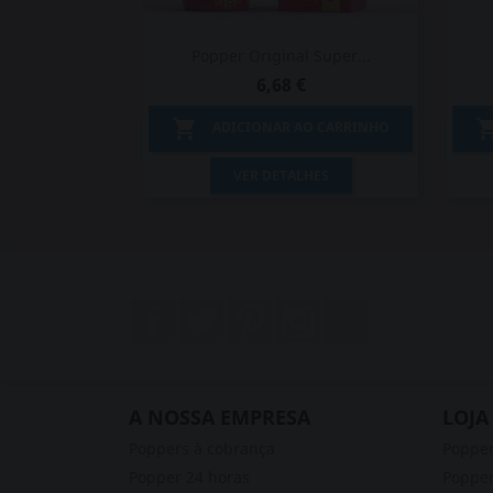
Popper Original Super...
6,68 €

ADICIONAR AO CARRINHO
Vista rápida

VER DETALHES
Facebook
Twitter
Pinterest
Instagram
LinkedIn
A NOSSA EMPRESA
LOJA
Poppers à cobrança
Poppe
Popper 24 horas
Popper