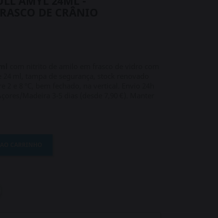
ULL AMYL 24ML -
FRASCO DE CRÂNIO
4ml
com nitrito de amilo em frasco de vidro com
e 24 ml, tampa de segurança, stock renovado
 2 e 8 °C, bem fechado, na vertical. Envio 24h
 Açores/Madeira 3‑5 dias (desde 7,90 €). Manter
 AO CARRINHO