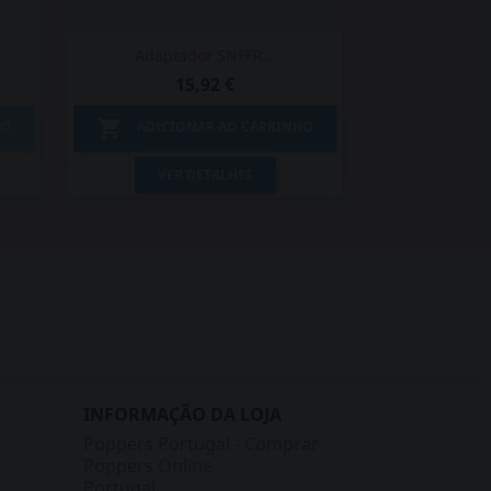
Adaptador SNFFR...
15,92 €

HO
ADICIONAR AO CARRINHO
Vista rápida

VER DETALHES
INFORMAÇÃO DA LOJA
Poppers Portugal - Comprar
Poppers Online
Portugal