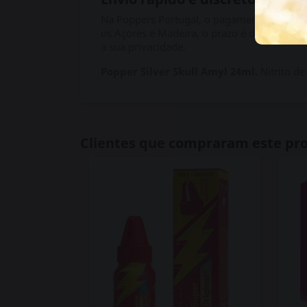
Na Poppers Portugal, o pagamento é 100% s
os Açores e Madeira, o prazo é de 3 a 5 dia
a sua privacidade.
Popper Silver Skull Amyl 24ml.
Nitrito de
Clientes que compraram este p