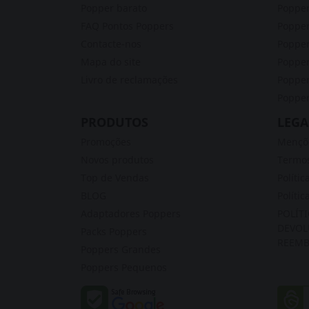
Popper barato
Popper
FAQ Pontos Poppers
Poppe
Contacte-nos
Popper
Mapa do site
Poppe
Livro de reclamações
Popper
Popper
PRODUTOS
LEGA
Promoções
Mençõe
Novos produtos
Termos
Top de Vendas
Polític
BLOG
Polític
Adaptadores Poppers
POLÍT
DEVOL
Packs Poppers
REEMB
Poppers Grandes
Poppers Pequenos