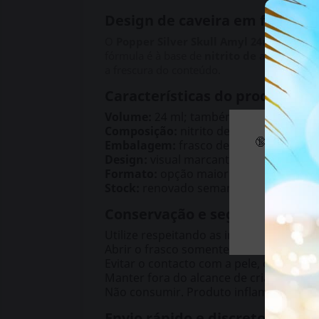
Design de caveira em formato
O
Popper Silver Skull Amyl 24ml
destaca-
fórmula é à base de
nitrito de amilo
(CAS 
a frescura do conteúdo.
Características do produto
Volume:
24 ml; também disponível em
Composição:
nitrito de amilo
🔞 Alguns d
Embalagem:
frasco de vidro com form
Design:
visual marcante, com estética p
Formato:
opção maior da linha Silver S
Stock:
renovado semanalmente para gar
Conservação e segurança
Utilize respeitando as instruções da e
Abrir o frasco somente durante a utiliz
Evitar o contacto com a pele, os olhos 
Manter fora do alcance de crianças e fo
Não consumir. Produto inflamável, irrita
Envio rápido e discreto