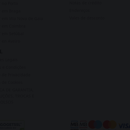
Notas de crédito
 no Porto
Endereços
r em Braga
Vales de desconto
 em Vila Nova de Gaia
r em Coimbra
 em Setúbal
 en Aveiro
L
s Legais
 e Condições
a de Privacidade
a de Cookies
ICA DE GARANTIA,
UÇÕES, TROCAS E
OLSOS