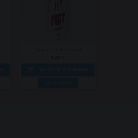
Popper Fist Silver 24ml
7,43 €

HO
ADICIONAR AO CARRINHO
Vista rápida

VER DETALHES