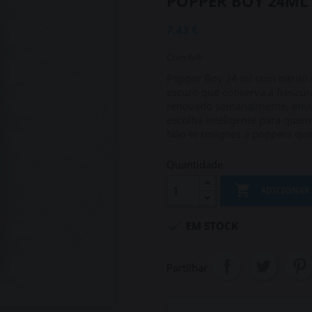
POPPER BOY 24ML
7,43 €
Com IVA
Popper Boy 24 ml com nitrito 
escuro que conserva a frescura
renovado semanalmente, envio
escolha inteligente para quem
Não te resignes a poppers qu
Quantidade

ADICIONAR

EM STOCK
Partilhar