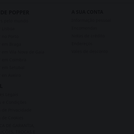
 DE POPPER
A SUA CONTA
Informação pessoal
rs pelo mundo
Encomendas
 Lisboa
Notas de crédito
 no Porto
Endereços
r em Braga
Vales de desconto
 em Vila Nova de Gaia
r em Coimbra
 em Setúbal
 en Aveiro
L
s Legais
 e Condições
a de Privacidade
a de Cookies
ICA DE GARANTIA,
UÇÕES, TROCAS E