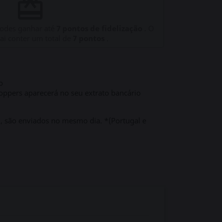
redeem
podes ganhar até
7
pontos de fidelização
. O
vai conter um total de
7
pontos
.
o
ppers aparecerá no seu extrato bancário
h, são enviados no mesmo dia. *(Portugal e