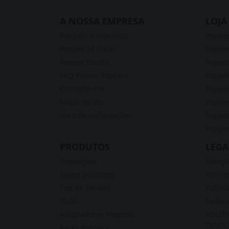
A NOSSA EMPRESA
LOJA
Poppers à cobrança
Poppe
Popper 24 horas
Popper
Popper barato
Popper
FAQ Pontos Poppers
Poppe
Contacte-nos
Popper
Mapa do site
Poppe
Livro de reclamações
Popper
Popper
PRODUTOS
LEGA
Promoções
Mençõe
Novos produtos
Termos
Top de Vendas
Polític
BLOG
Polític
Adaptadores Poppers
POLÍT
DEVOL
Packs Poppers