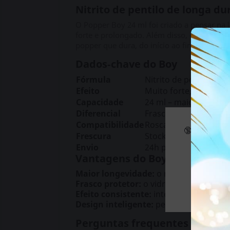
Nitrito de pentilo de longa d
O Popper Boy 24 ml foi criado a pensar na 
forte e prolongado. Além disso, o frasco m
popper que dura, do início ao fim.
Dados‑chave do Boy
Fórmula
Nitrito de pentilo de 
Efeito
Muito forte, profund
Capacidade
24 ml – maior autono
Diferencial
Frasco escuro que co
Compatibilidade
Rosca padrão, encaix
🔞 Alguns d
Frescura
Stock renovado sem
Envio
24h para Portugal con
Vantagens do Boy
Maior longevidade:
o nitrito de penti
Frasco protetor:
o vidro escuro mantém 
Efeito consistente:
intensidade que se 
Design inteligente:
pensado ao pormen
Perguntas frequentes