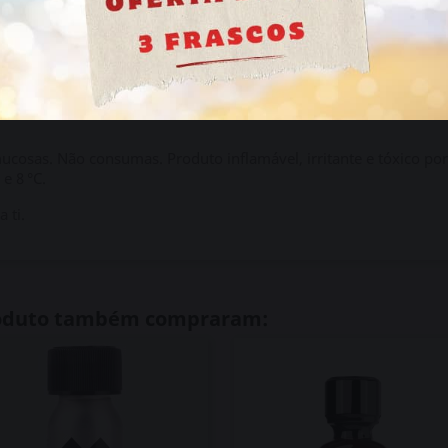
a?
Sim, protege a fórmula da luz, um dos fatores que mais aceler
ida. O pentilo é conhecido pela sua duração prolongada, e este 
mucosas. Não consumas. Produto inflamável, irritante e tóxico por
e 8 °C.
 ti.
roduto também compraram: