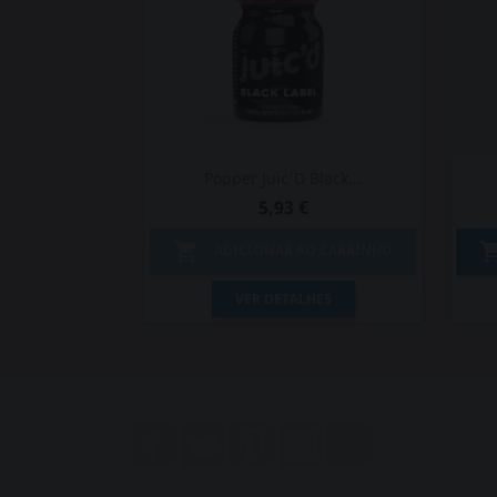
Popper Juic'D Black...
5,93 €

ADICIONAR AO CARRINHO
Vista rápida

VER DETALHES
Facebook
Twitter
Pinterest
Instagram
LinkedIn