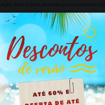
uração, num frasco pensado para conservar ca
longevidade. A sua fórmula com nitrito de pentilo evapora mais 
ais escuro foi desenhado para proteger a fórmula da luz e mante
alta pureza
o e prolongado
mia
nserva a frescura por mais tempo
a na maioria dos adaptadores
os conteúdos deste site não são apropriados para menores
analmente
Se tem mais de 18 anos clique no botão, se é menor feche o site.
tinental (4,95 €), embalagem discreta
lo evapora mais lentamente, prolongando a experiência.
Tenho mais de 18 anos
a fórmula ao abrigo da luz, preservando a potência origin
mantém estável do início ao fim da sessão.
or para que nada se desperdice.