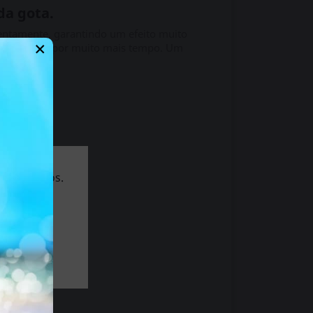
da gota.
lentamente, garantindo um efeito muito
×
r a frescura por muito mais tempo. Um
 de 18 anos.
al.