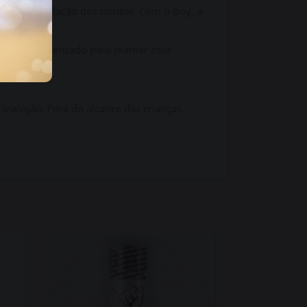
am a degradação dos nitritos. Com o Boy, a
frasco foi pensado para manter essa
 inalação. Fora do alcance das crianças.