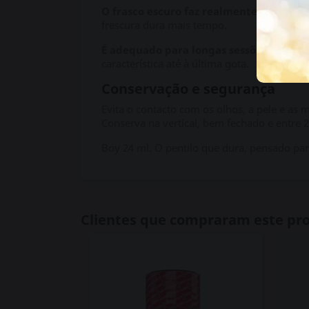
O frasco escuro faz realmente diferenç
frescura dura mais tempo.
É adequado para longas sessões?
Sem dúv
característica até à última gota.
Conservação e segurança
Evita o contacto com os olhos, a pele e as 
Conserva na vertical, bem fechado e entre 2 
Boy 24 ml. O pentilo que dura, pensado para
Clientes que compraram este p