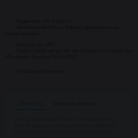
Pagamento 100 % seguro
Nenhuma referência a Poppers aparecerá no seu
extrato bancário
Entregas em 24h*
Pedidos feitos até as 16h, são enviados no mesmo dia.
*(Portugal e Espanha) DIAS ÚTEIS
Embalagens Discretas
Descrição
Dados do produto
O Fist It Anal Relaxer 500ml é um lubrificante à
base de água pensado para sessões exigentes. A
sua fórmula com efeito relaxante proporciona
conforto imediato e prolongado, sendo totalmente