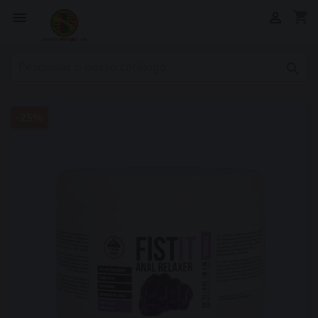
shopping_cart



-25%