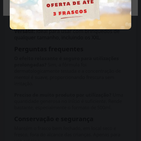
durante toda a sessão, sem necessidade de
reaplicações constantes.
Limpeza fácil:
não mancha tecidos e remove-
se com água, sem deixar resíduos pegajosos.
Versátil:
ideal para usar com brinquedos de
qualquer tamanho, incluindo os XXL.
Perguntas frequentes
O efeito relaxante é seguro para utilizações
prolongadas?
Sim, a fórmula foi
dermatologicamente testada e a concentração de
mentol é suave, proporcionando frescura sem
irritação.
Preciso de muito produto por utilização?
Uma
quantidade generosa no início é suficiente. Rende
bastante, especialmente o formato de 500ml.
Conservação e segurança
Mantém o frasco bem fechado, em local seco e
fresco, fora do alcance das crianças. Apenas para
uso externo.