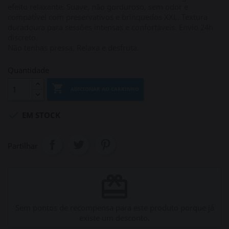
efeito relaxante. Suave, não gorduroso, sem odor e
compatível com preservativos e brinquedos XXL. Textura
duradoura para sessões intensas e confortáveis. Envio 24h
discreto.
Não tenhas pressa. Relaxa e desfruta.
Quantidade

ADICIONAR AO CARRINHO

EM STOCK
Partilhar
redeem
Sem pontos de recompensa para este produto porque já
existe um desconto.