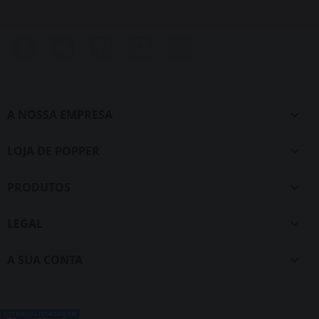
Facebook
Twitter
Pinterest
Instagram
LinkedIn
A NOSSA EMPRESA

LOJA DE POPPER

PRODUTOS

LEGAL

A SUA CONTA
