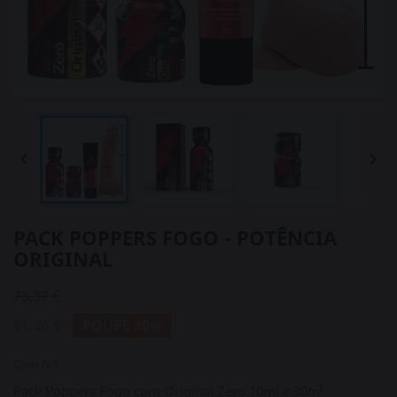


PACK POPPERS FOGO - POTÊNCIA
ORIGINAL
73,37 €
51,36 €
POUPE 30%
Com IVA
Pack Poppers Fogo com Original Zero 10ml e 30ml,