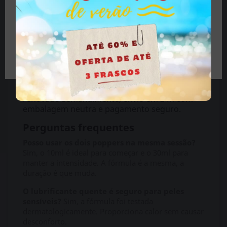
Dois tamanhos do mesmo popper:
o Original
feche o site.
Zero 10ml para levar contigo, o 30ml para usar
sem pressa.
Lubrificante térmico:
calor que intensifica
cada momento, sem irritação e de longa
Tenho mais de 18 anos
duração.
Dildo versátil:
design flexível e realista,
adequado para utilização a solo ou partilhada.
Frescura e discrição:
stock de poppers
renovado semanalmente, envio em 24h com
embalagem neutra e pagamento seguro.
Perguntas frequentes
Posso usar os dois poppers na mesma sessão?
Sim, o 10ml é ideal para começar e o 30ml para
manter a intensidade. A fórmula é a mesma, a
duração é que muda.
O lubrificante quente é seguro para peles
sensíveis?
Sim, a fórmula foi testada
dermatologicamente. Proporciona calor sem causar
desconforto.