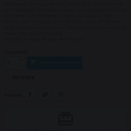
lubrificante efeito quente Intt 100ml e dildo GA11 Ultimate.
Dois tamanhos do mesmo popper, calor que intensifica cada
momento e um brinquedo versátil para explorar sem
limites. Stock renovado semanalmente, envio 24h discreto
(4,95 €) e pagamento seguro. Tudo o que precisas para uma
sessão intensa e prolongada.
Não tenhas medo do fogo. Sente o calor.
Quantidade

ADICIONAR AO CARRINHO

EM STOCK
Partilhar
redeem
Sem pontos de recompensa para este produto porque já